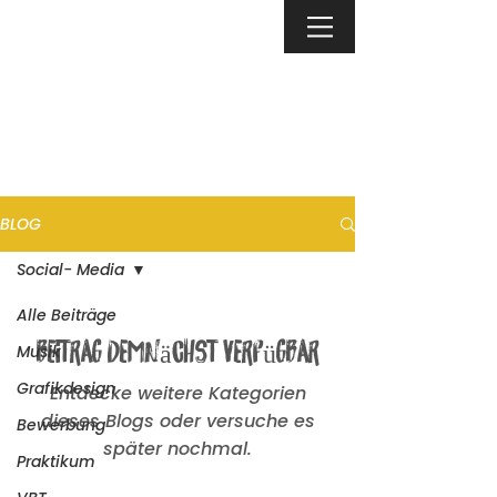
BLOG
Social- Media
Alle Beiträge
Beitrag demnächst verfügbar
Musik
Grafikdesign
Entdecke weitere Kategorien
dieses Blogs oder versuche es
Bewerbung
später nochmal.
Praktikum