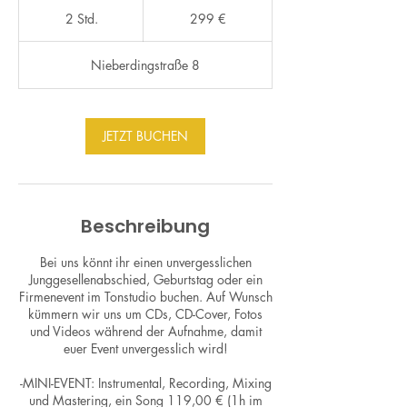
299
Euro
2 Std.
2
299 €
S
t
Nieberdingstraße 8
d
.
JETZT BUCHEN
Beschreibung
Bei uns könnt ihr einen unvergesslichen
Junggesellenabschied, Geburtstag oder ein
Firmenevent im Tonstudio buchen. Auf Wunsch
kümmern wir uns um CDs, CD-Cover, Fotos
und Videos während der Aufnahme, damit
euer Event unvergesslich wird!
-MINI-EVENT: Instrumental, Recording, Mixing
und Mastering, ein Song 119,00 € (1h im