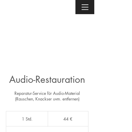
Audio-Restauration
Reparatur-Service für Audio-Material
(Rauschen, Knackser uvm. entfernen)
44
Euro
1 Std.
1
44 €
S
t