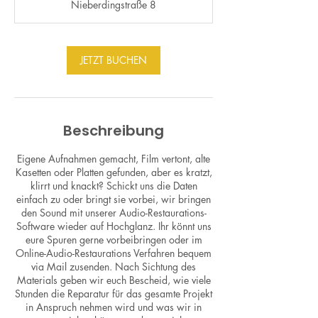
Nieberdingstraße 8
d
JETZT BUCHEN
Beschreibung
Eigene Aufnahmen gemacht, Film vertont, alte
Kasetten oder Platten gefunden, aber es kratzt,
klirrt und knackt? Schickt uns die Daten
einfach zu oder bringt sie vorbei, wir bringen
den Sound mit unserer Audio-Restaurations-
Software wieder auf Hochglanz. Ihr könnt uns
eure Spuren gerne vorbeibringen oder im
Online-Audio-Restaurations Verfahren bequem
via Mail zusenden. Nach Sichtung des
Materials geben wir euch Bescheid, wie viele
Stunden die Reparatur für das gesamte Projekt
in Anspruch nehmen wird und was wir in