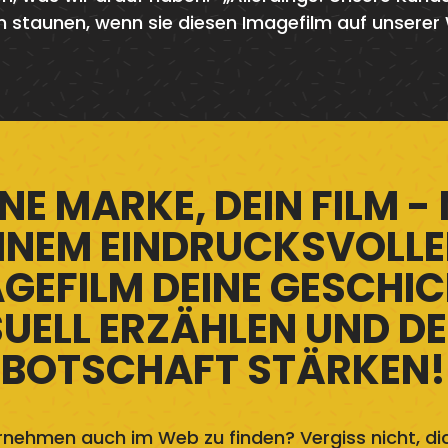
 staunen, wenn sie diesen Imagefilm auf unserer
NE MARKE, DEIN FILM -
INEM EINDRUCKSVOLL
GEFILM DEINE GESCHI
SUELL ERZÄHLEN UND DE
BOTSCHAFT STÄRKEN!
ernehmen auch im Web zu finden? Vergiss nicht, dic