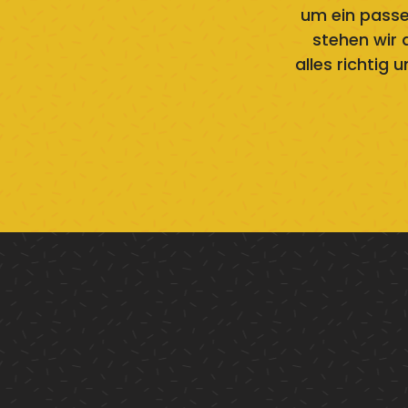
um ein pass
stehen wir 
alles richtig 