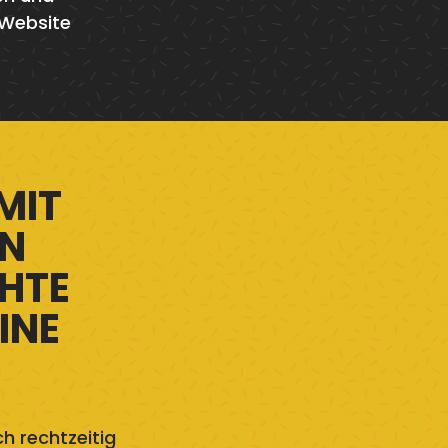
 Website
 MIT
EN
CHTE
INE
h rechtzeitig