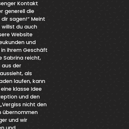
ssenger Kontakt
r generell die
 dir sagen!“ Meint
 willst du auch
nsere Website
 Neukunden und
n in ihrem Geschäft
e Sabrina reicht,
d aus der
aussieht, als
aden laufen, kann
 eine klasse Idee
nzeption und den
„Vergiss nicht den
uch übernommen
ger und wir
en und