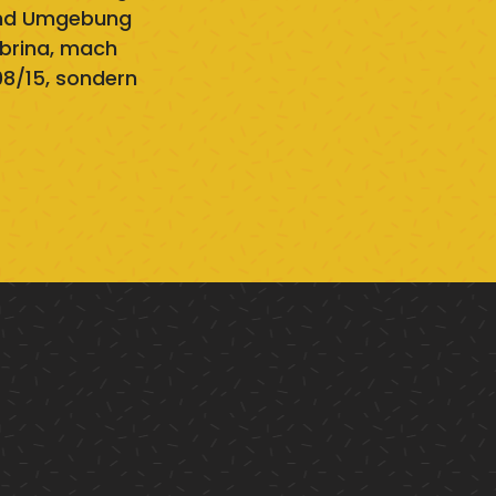
und Umgebung
abrina, mach
 08/15, sondern