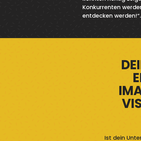
Konkurrenten werden
entdecken werden!“.
DEI
E
IMA
VI
Ist dein Unt