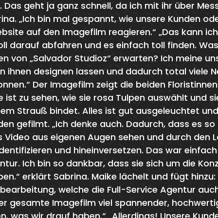
Das geht ja ganz schnell, da ich mit ihr über Me
rina. „Ich bin mal gespannt, wie unsere Kunden ode
site auf den Imagefilm reagieren.“ „Das kann ich
oll darauf abfahren und es einfach toll finden. Was
ten von „Salvador Studioz“ erwarten? Ich meine u
on ihnen designen lassen und dadurch total viele
nnen.“ Der Imagefilm zeigt die beiden Floristinne
ke ist zu sehen, wie sie rosa Tulpen auswählt und si
nem Strauß bindet. Alles ist gut ausgeleuchtet un
en gefilmt. „Ich denke auch. Dadurch, dass es so 
 Video aus eigenen Augen sehen und durch den L
dentifizieren und hineinversetzen. Das war einfach
ntur. Ich bin so dankbar, dass sie sich um die Ko
.“ erklärt Sabrina. Maike lächelt und fügt hinzu: 
hbearbeitung, welche die Full-Service Agentur a
der gesamte Imagefilm viel spannender, hochwerti
en, was wir drauf haben.“ „Allerdings! Unsere Kund