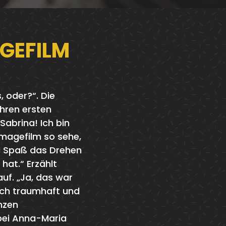
AGEFILM
, oder?“. Die
ihren ersten
Sabrina! Ich bin
Imagefilm so sehe,
l Spaß das Drehen
hat.“ Erzählt
uf. „Ja, das war
fach traumhaft und
anzen
bei Anna-Maria