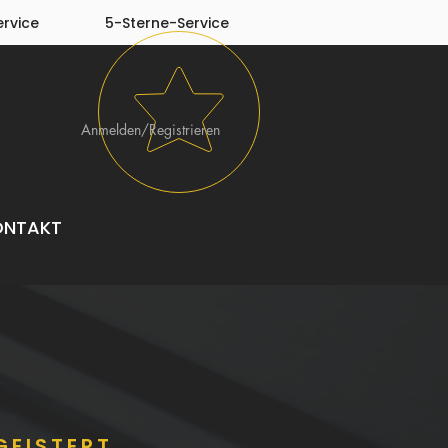
rvice
5-Sterne-Service
Anmelden/Registrieren
ONTAKT
GEISTERT