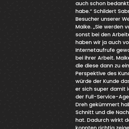
auch schon bedankt. 
habe.“ Schildert Sab
Besucher unserer Web
Maike. „Sie werden v
sonst bei den Arbei
haben wir ja auch v
Internetaufrufe gewo
bei ihrer Arbeit. Mai
die diese dann zu ei
Perspektive des Kund
würde der Kunde das
er sich super damit i
der Full-Service-Age
Dreh gekümmert haben
Schnitt und die Nac
hat. Dadurch wirkt 
konnten richtig zeig