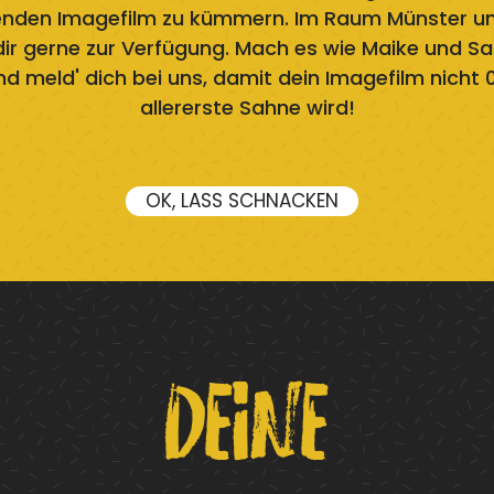
enden Imagefilm zu kümmern. Im Raum Münster 
dir gerne zur Verfügung. Mach es wie Maike und S
und meld' dich bei uns, damit dein Imagefilm nicht
allererste Sahne wird!
OK, LASS SCHNACKEN
Deine