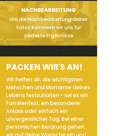
NACHBEARBEITUNG
Um die Nachbearbeitung deiner
Fotos kümmern wir uns für
perfekte Ergebnisse
PACKEN WIR'S AN!
Wir helfen dir, die wichtigsten
Menschen und Momente deines
Lebens festzuhalten - sei es ein
Familienfest, ein besonderer
Anlass oder einfach ein
unvergesslicher Tag. Bei einer
persönlichen Beratung gehen
wir auf deine Wünsche ein und