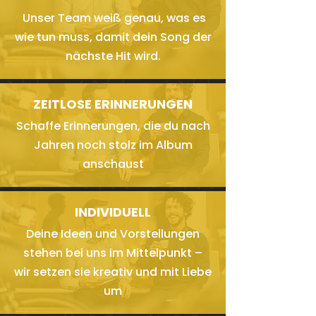
Unser Team weiß genau, was es
wie tun muss, damit dein Song der
nächste Hit wird.
ZEITLOSE ERINNERUNGEN
Schaffe Erinnerungen, die du nach
Jahren noch stolz im Album
anschaust
INDIVIDUELL
Deine Ideen und Vorstellungen
stehen bei uns im Mittelpunkt –
wir setzen sie kreativ und mit Liebe
um