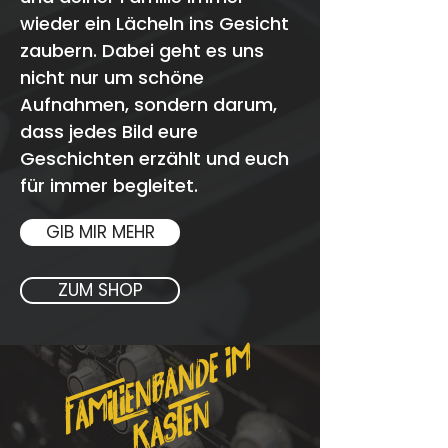
wieder ein Lächeln ins Gesicht
zaubern. Dabei geht es uns
nicht nur um schöne
Aufnahmen, sondern darum,
dass jedes Bild eure
Geschichten erzählt und euch
für immer begleitet.
GIB MIR MEHR
ZUM SHOP
F
M
I
L
I
E
N
B
A
N
D
E
I
M
K
A
S
T
E
A
N