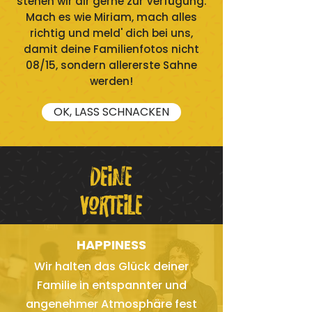
stehen wir dir gerne zur Verfügung.
Mach es wie Miriam, mach alles
richtig und meld' dich bei uns,
damit deine Familienfotos nicht
08/15, sondern allererste Sahne
werden!
OK, LASS SCHNACKEN
Deine
Vorteile
HAPPINESS
Wir halten das Glück deiner
Familie in entspannter und
angenehmer Atmosphäre fest