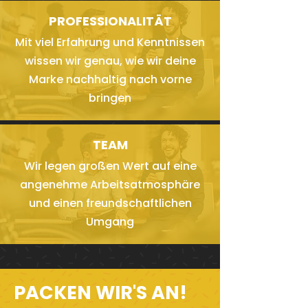
PROFESSIONALITÄT
Mit viel Erfahrung und Kenntnissen
wissen wir genau, wie wir deine
Marke nachhaltig nach vorne
bringen
TEAM
Wir legen großen Wert auf eine
angenehme Arbeitsatmosphäre
und einen freundschaftlichen
Umgang
PACKEN WIR'S AN!