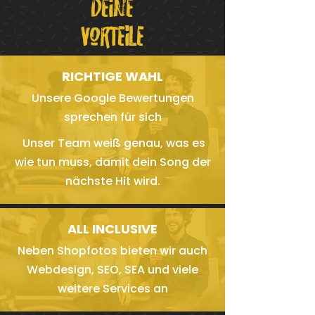
Deine
Vorteile
RICHTIGE WAHL
Unsere Google Bewertungen
sprechen für sich
Unser Team weiß genau, was es
wie tun muss, damit dein Song der
nächste Hit wird.
ALL INCLUSIVE
Neben Shopfotos bieten wir auch
Webdesign, SEO, SEA und viele
weitere Services an