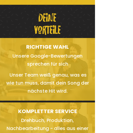
Deine
Vorteile
RICHTIGE WAHL
Unsere Google-Bewertungen
sprechen für sich
Unser Team weiß genau, was es
wie tun muss, damit dein Song der
nächste Hit wird.
KOMPLETTER SERVICE
Drehbuch, Produktion,
Nachbearbeitung - alles aus einer