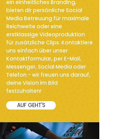
ein einheitliches Branding,
bieten dir persönliche Social
Media Betreuung für maximale
Reichweite oder eine
erstklassige Videoproduktion
für zusätzliche Clips. Kontaktiere
uns einfach über unser
Kontaktformular, per E-Mail,
Messenger, Social Media oder
Telefon - wir freuen uns darauf,
deine Vision im Bild
festzuhalten!
AUF GEHT'S