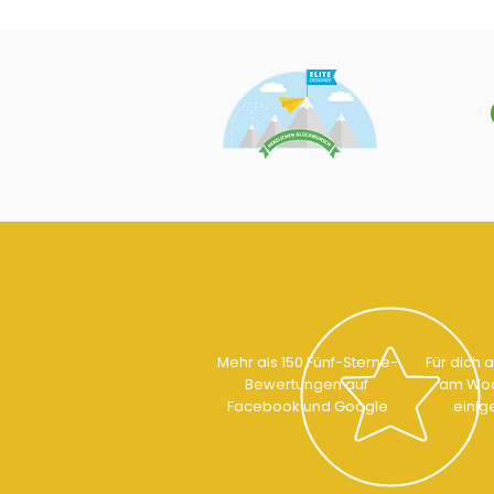
Mehr als 150 Fünf-Sterne-
Für dich 
Bewertungen auf
am Woc
Facebook und Google
einig