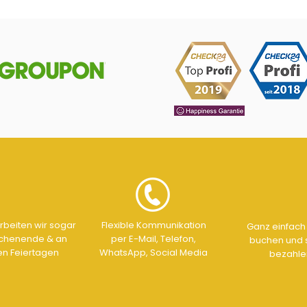
arbeiten wir sogar
Flexible Kommunikation
Ganz einfach 
henende & an
per E-Mail, Telefon,
buchen und 
en Feiertagen
WhatsApp, Social Media
bezahle