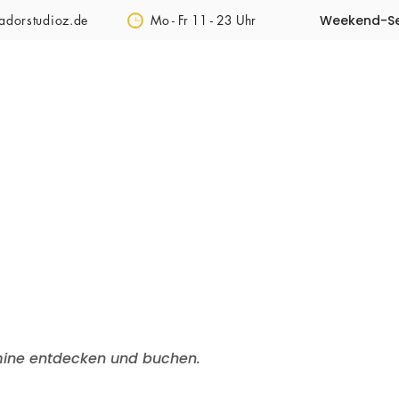
adorstudioz.de
Mo - Fr 11 - 23 Uhr
Weekend-Se
ÜBER UNS
JETZT ONLINE BUCHEN
BLOG
K
mine entdecken und buchen.