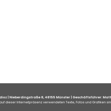
NEWSLETTER
ioz | Nieberdingstraße 8, 48155 Münster | Geschäftsführer: Mat
 auf dieser Internetpräsenz verwendeten Texte, Fotos und Grafiken si