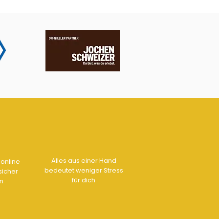
Alles aus einer Hand
online
bedeutet weniger Stress
sicher
für dich
n