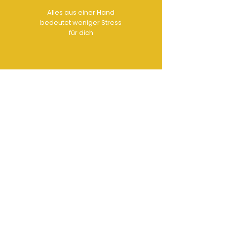
Alles aus einer Hand
bedeutet weniger Stress
für dich
KONTAKT
Office:
[0251]
93 26 11 42