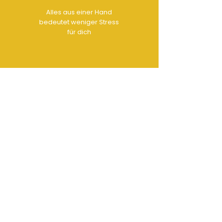
Alles aus einer Hand
bedeutet weniger Stress
für dich
KONTAKT
Office:
[0251]
93 26 11 42