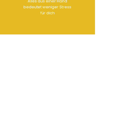
Alles aus einer Hand
bedeutet weniger Stress
für dich
KONTAKT
Office:
[0251]
93 26 11 42
Ton:
0173 6 81 98 12